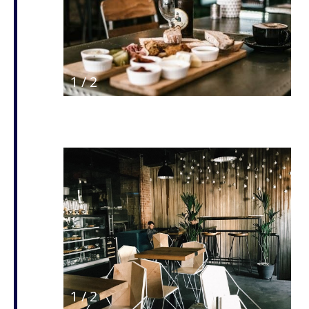
1
/
2
1
/
2