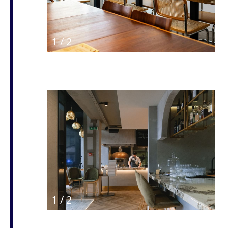
1
/
2
1
/
2