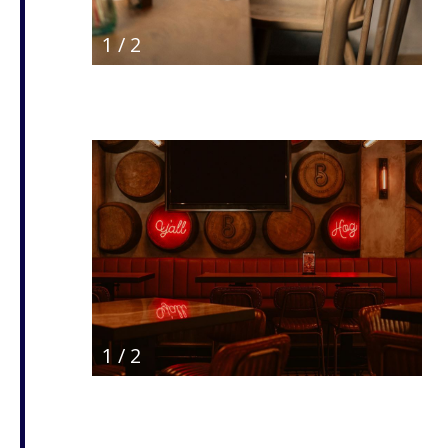
1
/
2
1
/
2