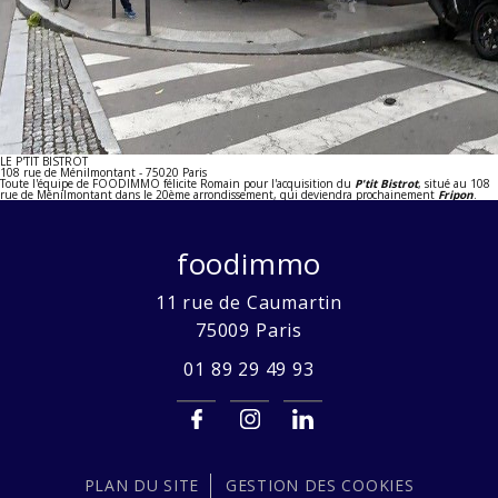
LE P'TIT BISTROT
108 rue de Ménilmontant - 75020 Paris
Toute l'équipe de FOODIMMO félicite Romain pour l'acquisition du
P'tit Bistrot
, situé au 108
rue de Ménilmontant dans le 20ème arrondissement, qui deviendra prochainement
Fripon
.
foodimmo
11 rue de Caumartin
75009
Paris
01 89 29 49 93
PLAN DU SITE
GESTION DES COOKIES