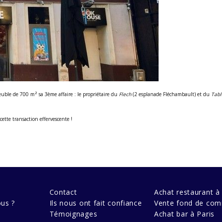
ble de 700 m² sa 3ème affaire : le propriétaire du
Flech
(2 esplanade Fléchambault) et du
Tabl
 cette transaction effervescente !
Contact
Achat restaurant à 
us ?
Ils nous ont fait confiance
Vente fond de com
Témoignages
Achat bar à Paris