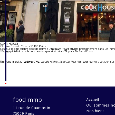
COOK HOUSE
79 place Drouet d’Erlon - 51100 Reims
C’est sur la plus célèbre place de Reims qu’
Hadrien Taieb
ouvrira prochainement dans un immeu
Yizong
spécialisé dans la cuisine asiatique et situé au 79 place Drouet d’Erlon.
Un grand merci au
Cabinet TNC
,
Claude Hinh
et
Rémi Du Tien Hat
, pour leur collaboration sur
foodimmo
Accueil
Qui sommes-no
11 rue de Caumartin
Nos biens
75009
Paris