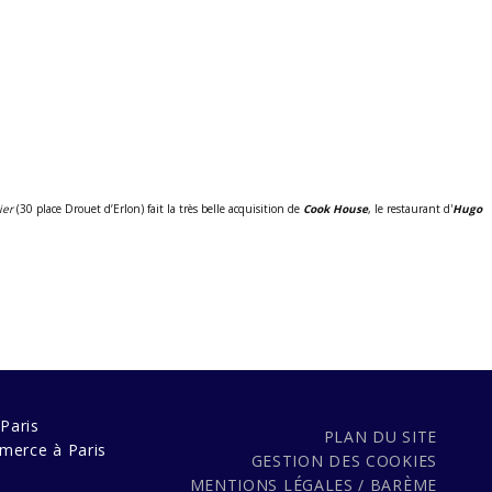
ier
(30 place Drouet d’Erlon) fait la très belle acquisition de
Cook House
, le restaurant d'
Hugo
Paris
PLAN DU SITE
merce à Paris
GESTION DES COOKIES
MENTIONS LÉGALES / BARÈME