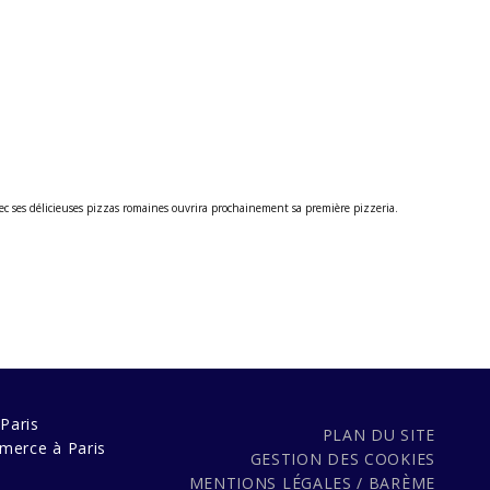
ec ses délicieuses pizzas romaines ouvrira prochainement sa première pizzeria.
Paris
PLAN DU SITE
merce à Paris
GESTION DES COOKIES
MENTIONS LÉGALES / BARÈME