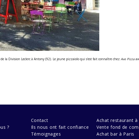
e la Division Leclerc à Antony (92). Le jeune pizzaiolo qui s'est fait connaître chez
Ave Pizza
av
Contact
Achat restaurant à 
us ?
Ils nous ont fait confiance
Vente fond de com
Témoignages
Achat bar à Paris