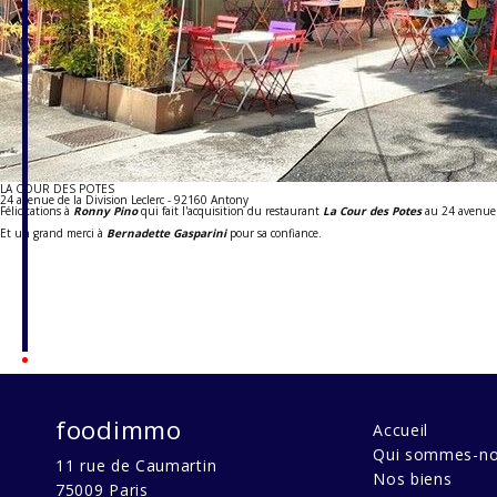
LA COUR DES POTES
24 avenue de la Division Leclerc - 92160 Antony
Félicitations à
Ronny Pino
qui fait l'acquisition du restaurant
La Cour des Potes
au 24 avenue d
Et un grand merci à
Bernadette Gasparini
pour sa confiance.
foodimmo
Accueil
Qui sommes-no
11 rue de Caumartin
Nos biens
75009
Paris