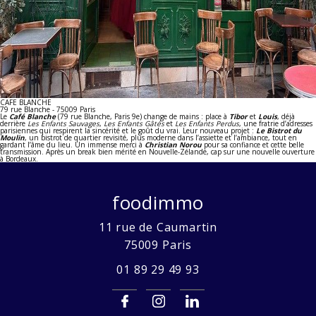
CAFE BLANCHE
79 rue Blanche - 75009 Paris
Le
Café Blanche
(79 rue Blanche, Paris 9e) change de mains : place à
Tibor
et
Louis
, déjà
derrière
Les Enfants Sauvages
,
Les Enfants Gâtés
et
Les Enfants Perdus
, une fratrie d’adresses
parisiennes qui respirent la sincérité et le goût du vrai. Leur nouveau projet :
Le
Bistrot du
Moulin
, un bistrot de quartier revisité, plus moderne dans l’assiette et l’ambiance, tout en
gardant l’âme du lieu. Un immense merci à
Christian Norou
pour sa confiance et cette belle
transmission. Après un break bien mérité en Nouvelle-Zélande, cap sur une nouvelle ouverture
à Bordeaux.
foodimmo
11 rue de Caumartin
75009
Paris
01 89 29 49 93