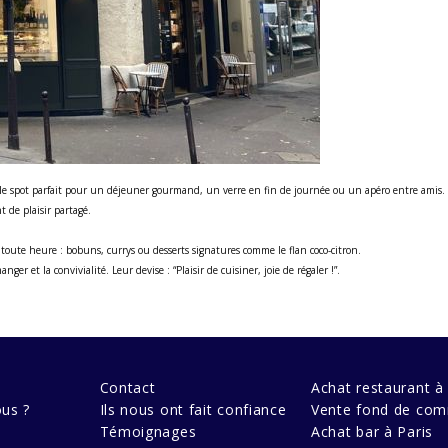
 le spot parfait pour un déjeuner gourmand, un verre en fin de journée ou un apéro entre amis.
t de plaisir partagé.
 toute heure : bobuns, currys ou desserts signatures comme le flan coco-citron.
r et la convivialité. Leur devise : “Plaisir de cuisiner, joie de régaler !”.
Contact
Achat restaurant à 
us ?
Ils nous ont fait confiance
Vente fond de com
Témoignages
Achat bar à Paris