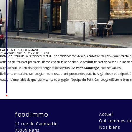
L'ATELIER DES GOURMANDS
21 avenue Félix Faure - 75015 Paris
Installé autour de jolis tonneaux et d’une ambiance conviviale,
L'Atelier des Gourmands
était
Artisans traiteurs et pâtissiers, ils avaient su faire de chaque produit frais et de saison un momen
Aujourd’hui, le lieu change d’énergie et de saveurs,
Le Petit Cambodge
,
pose ses valises.
Référence en cuisine cambodgienne, le restaurant propose des plats frais, généreux et préparés à
Autour d’une table de quartier vivante et engagée, l’équipe du Petit Cambodge célèbre le bien-mange
foodimmo
Accueil
Qui sommes-no
11 rue de Caumartin
Nos biens
75009
Paris