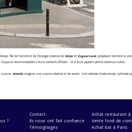
oises. Né de l’amitié et de l’énergie créative de
Victor
et
Enguerrand
, proposant derrière le com
, toujours reconnaissables à leurs cocktails affûtés… et à leurs papiers peints devenus cultes.
 cuisine,
Amelia
imagine une cuisine créative et de saison. Une adresse chaleureuse, rythmée pa
Contact
Achat restaurant à 
us ?
Ils nous ont fait confiance
Vente fond de com
Témoignages
Achat bar à Paris