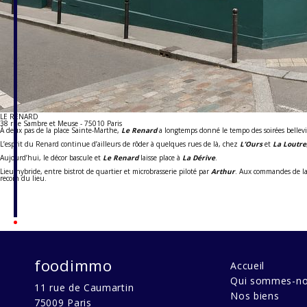
LE RENARD
38 rue Sambre et Meuse - 75010 Paris
À deux pas de la place Sainte-Marthe,
Le Renard
a longtemps donné le tempo des soirées bellevill
L’esprit du Renard continue d’ailleurs de rôder à quelques rues de là, chez
L’Ours
et
La Loutre
Aujourd’hui, le décor bascule et
Le Renard
laisse place à
La Dérive
.
Lieu hybride, entre bistrot de quartier et microbrasserie piloté par
Arthur
. Aux commandes de la
recoin du lieu.
foodimmo
Accueil
Qui sommes-no
11 rue de Caumartin
Nos biens
75009
Paris