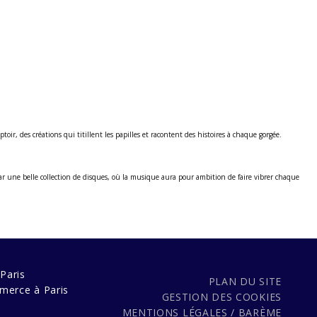
ptoir, des créations qui titillent les papilles et racontent des histoires à chaque gorgée.
r une belle collection de disques, où la musique aura pour ambition de faire vibrer chaque
Paris
PLAN DU SITE
merce à Paris
GESTION DES COOKIES
MENTIONS LÉGALES / BARÈME