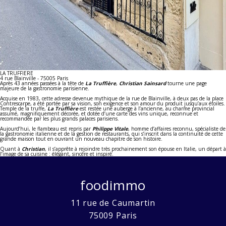
LA TRUFFIERE
4 rue Blainville - 75005 Paris
Après 43 années passées à la tête de
La Truffière
,
Christian Sainsard
tourne une page
majeure de la gastronomie parisienne.
Acquise en 1983, cette adresse devenue mythique de la rue de Blainville, à deux pas de la place
Contrescarpe, a été portée par sa vision, son exigence et son amour du produit jusqu’aux étoiles.
Temple de la truffe,
La Truffière
est restée une auberge à l’ancienne, au charme provincial
assumé, magnifiquement décorée, et dotée d’une carte des vins unique, reconnue et
recommandée par les plus grands palaces parisiens.
Aujourd’hui, le flambeau est repris par
Philippe Vitale
, homme d’affaires reconnu, spécialiste de
la gastronomie italienne et de la gestion de restaurants, qui s’inscrit dans la continuité de cette
grande maison tout en ouvrant un nouveau chapitre de son histoire.
Quant à
Christian
, il s’apprête à rejoindre très prochainement son épouse en Italie, un départ à
l’image de sa cuisine : élégant, sincère et inspiré.
foodimmo
11 rue de Caumartin
75009
Paris