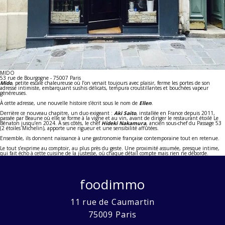
MIDO
53 rue de Bourgogne - 75007 Paris
Mido
, petite escale chaleureuse où l’on venait toujours avec plaisir, ferme les portes de son
adresse intimiste, embarquant sushis délicats, tempura croustillantes et bouchées vapeur
généreuses.
À cette adresse, une nouvelle histoire s’écrit sous le nom de
Ellen
.
Derrière ce nouveau chapitre, un duo exigeant :
Aki Saito
, installée en France depuis 2011,
passée par Beaune où elle se forme à la vigne et au vin, avant de diriger le restaurant étoilé Le
Bénaton jusqu’en 2024. À ses côtés, le chef
Hideki Nakamura
, ancien sous-chef du Passage 53
(2 étoiles Michelin), apporte une rigueur et une sensibilité affûtées.
Ensemble, ils donnent naissance à une gastronomie française contemporaine tout en retenue.
Le tout s’exprime au comptoir, au plus près du geste. Une proximité assumée, presque intime,
qui fait écho à cette cuisine de la justesse, où chaque détail compte mais rien ne déborde.
foodimmo
11 rue de Caumartin
75009
Paris