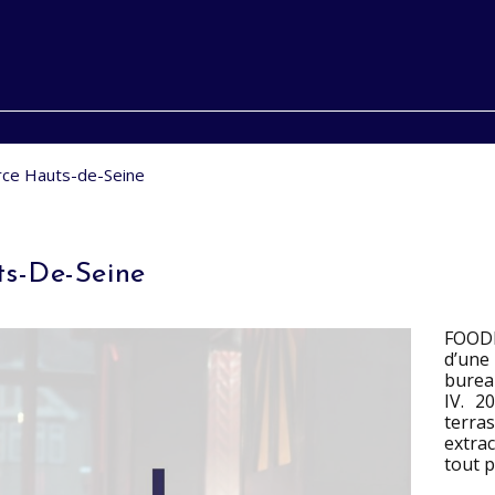
ce Hauts-de-Seine
s-De-Seine
FOOD
d’une
bureau
IV. 2
terra
extra
tout p