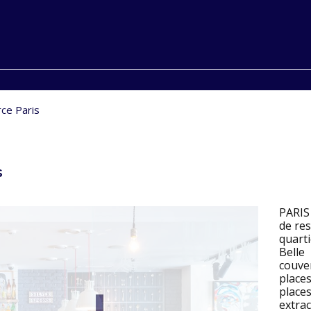
ce Paris
s
PARIS
de res
quart
Belle
couver
place
plac
extrac