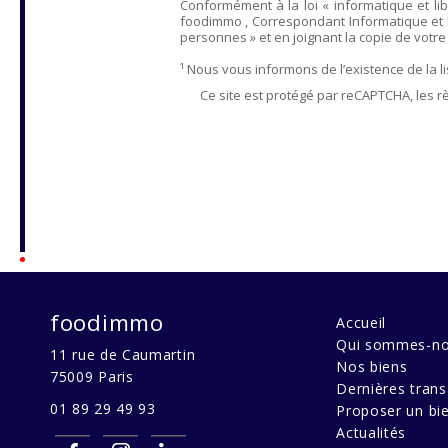
Conformément à la loi « informatique et lib
foodimmo
, Correspondant Informatique et 
personnes » et en joignant la copie de votre ju
¹ Nous vous informons de l’existence de la 
Ce site est protégé par reCAPTCHA, les r
foodimmo
Accueil
Qui sommes-no
11 rue de Caumartin
Nos biens
75009
Paris
Dernières trans
01 89 29 49 93
Proposer un bi
Actualités