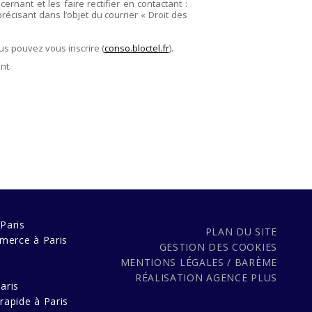
rnant et les faire rectifier en contactant :
précisant dans l’objet du courrier « Droit des
us pouvez vous inscrire (
conso.bloctel.fr
).
nt.
Paris
PLAN DU SITE
merce à Paris
GESTION DES COOKIES
MENTIONS LÉGALES / BARÈME
s
RÉALISATION
AGENCE PLUS
aris
rapide à Paris