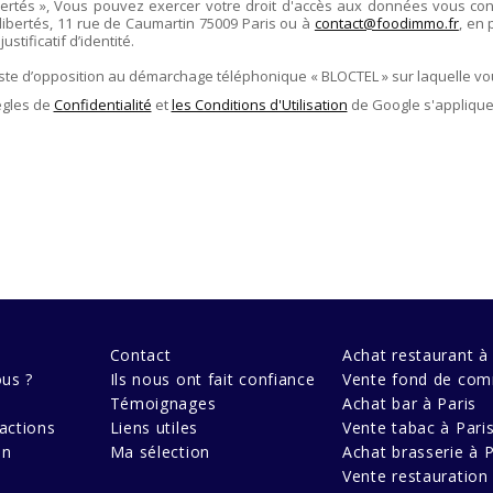
ertés », Vous pouvez exercer votre droit d'accès aux données vous conce
libertés,
11 rue de Caumartin 75009 Paris
ou à
contact@foodimmo.fr
, en 
stificatif d’identité.
liste d’opposition au démarchage téléphonique « BLOCTEL » sur laquelle vo
ègles de
Confidentialité
et
les Conditions d'Utilisation
de Google s'applique
Contact
Achat restaurant à 
us ?
Ils nous ont fait confiance
Vente fond de com
Témoignages
Achat bar à Paris
actions
Liens utiles
Vente tabac à Pari
en
Ma sélection
Achat brasserie à P
Vente restauration 