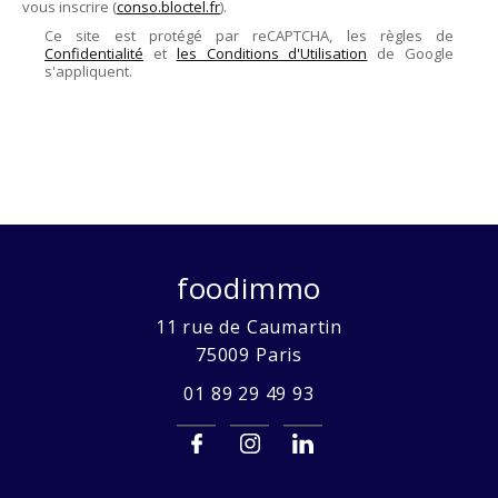
vous inscrire (
conso.bloctel.fr
).
Ce site est protégé par reCAPTCHA, les règles de
Confidentialité
et
les Conditions d'Utilisation
de Google
s'appliquent.
foodimmo
11 rue de Caumartin
75009
Paris
01 89 29 49 93