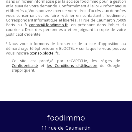
dans un fichier informatisé par la société
foodimmo
pour la gestion
et le suivi de votre demande. Conformément à la loi « informatique
et libertés », Vous pouvez exercer votre droit d'accès aux données
vous concernant et les faire rectifier en contactant :
foodimmo
,
Correspondant Informatique et libertés,
11 rue de Caumartin 75009
Paris
ou à
contact@foodimmo.fr
, en précisant dans l’objet du
courrier « Droit des personnes » et en joignant la copie de votre
justificatif d’identité.
¹ Nous vous informons de l’existence de la liste d’opposition au
démarchage téléphonique « BLOCTEL » sur laquelle vous pouvez
vous inscrire (
conso.bloctel.fr
).
Ce site est protégé par reCAPTCHA, les règles de
Confidentialité
et
les Conditions d'Utilisation
de Google
s'appliquent.
foodimmo
11 rue de Caumartin