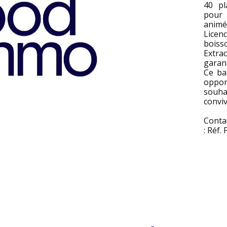
40 pl
pour 
animé
Licenc
boisso
Extr
garant
Ce ba
oppor
souha
conviv
Conta
: Réf.