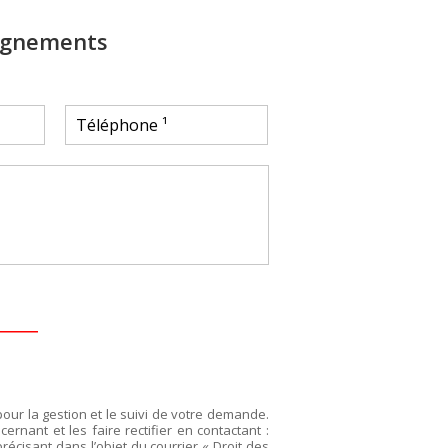
ignements
pour la gestion et le suivi de votre demande.
rnant et les faire rectifier en contactant :
précisant dans l’objet du courrier « Droit des