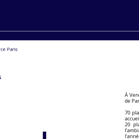
ce Paris
s
À Ven
de Par
70 pla
accuei
20 pl
l’amb
l’anné