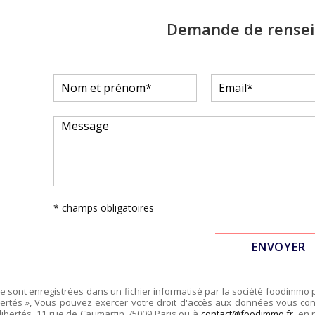
Demande de rense
* champs obligatoires
re sont enregistrées dans un fichier informatisé par la société
foodimmo
ertés », Vous pouvez exercer votre droit d'accès aux données vous conce
libertés,
11 rue de Caumartin 75009 Paris
ou à
contact@foodimmo.fr
, en 