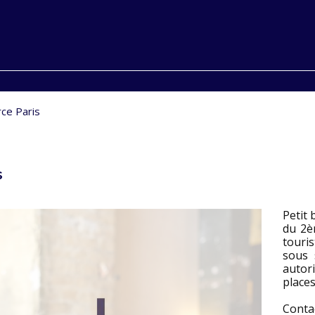
ce Paris
s
Petit 
du 2è
touri
sous 
autor
places
Conta