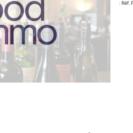
: Réf.