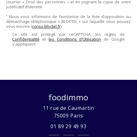
courrier « Droit des personnes » et en joignant la copie de votre
justificatif d’identité.
¹ Nous vous informons de l’existence de la liste d’opposition au
démarchage téléphonique « BLOCTEL » sur laquelle vous pouvez
vous inscrire (
conso.bloctel.fr
).
Ce site est protégé par reCAPTCHA, les règles de
Confidentialité
et
les Conditions d'Utilisation
de Google
s'appliquent.
foodimmo
11 rue de Caumartin
75009
Paris
01 89 29 49 93