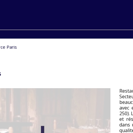
ce Paris
s
Resta
Secte
beauc
avec 
250). 
et rés
dans 
qualit