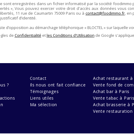
re sont enregistrées dans un fichier informatisé par la société
foodimmo
ertés », Vous pouvez exercer votre droit d'accès aux données vous conce
libertés,
11 rue de Caumartin 75009 Paris
ou à
contact@foodimmo.fr
, en 
stificatif d’identité.
liste d’opposition au démarchage téléphonique « BLOCTEL » sur laquelle vo
ègles de
Confidentialité
et
les Conditions d'Utilisation
de Google s'applique
Contact
Achat restaurant à 
us ?
Ils nous ont fait confiance
Vente fond de com
Témoignages
Achat bar à Paris
actions
Liens utiles
Vente tabac à Pari
en
Ma sélection
Achat brasserie à P
Vente restauration 