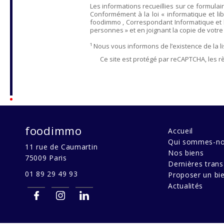
Les informations recueillies sur ce formulai
Conformément à la loi « informatique et lib
foodimmo
, Correspondant Informatique et 
personnes » et en joignant la copie de votre ju
¹ Nous vous informons de l’existence de la 
Ce site est protégé par reCAPTCHA, les r
foodimmo
Accueil
Qui sommes-no
11 rue de Caumartin
Nos biens
75009
Paris
Dernières trans
01 89 29 49 93
Proposer un bi
Actualités