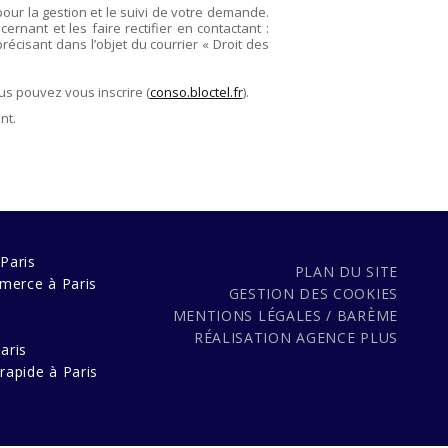
pour la gestion et le suivi de votre demande.
rnant et les faire rectifier en contactant :
précisant dans l’objet du courrier « Droit des
us pouvez vous inscrire (
conso.bloctel.fr
).
nt.
Paris
PLAN DU SITE
merce à Paris
GESTION DES COOKIES
MENTIONS LÉGALES / BARÈME
s
RÉALISATION
AGENCE PLUS
aris
rapide à Paris