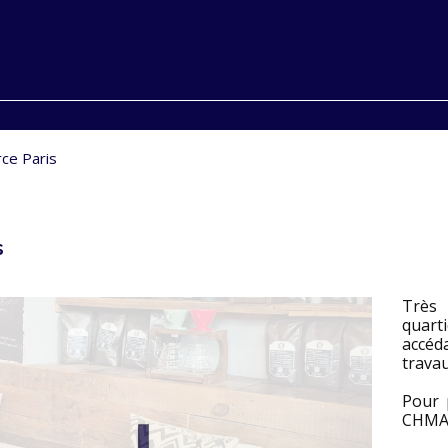
ce Paris
s
Très 
quarti
accéd
travau
Pour 
CHMAI