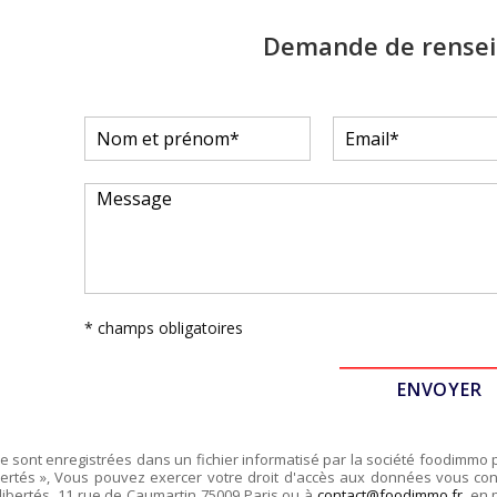
Demande de rense
* champs obligatoires
re sont enregistrées dans un fichier informatisé par la société
foodimmo
ertés », Vous pouvez exercer votre droit d'accès aux données vous conce
libertés,
11 rue de Caumartin 75009 Paris
ou à
contact@foodimmo.fr
, en 