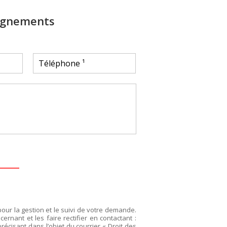
ignements
pour la gestion et le suivi de votre demande.
rnant et les faire rectifier en contactant :
précisant dans l’objet du courrier « Droit des