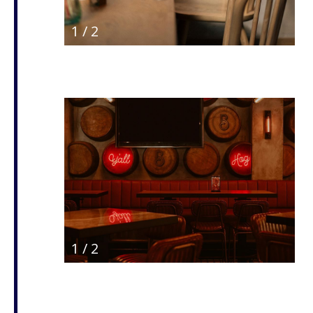
1
/
2
1
/
2