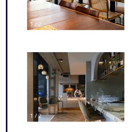
1
/
2
1
/
2