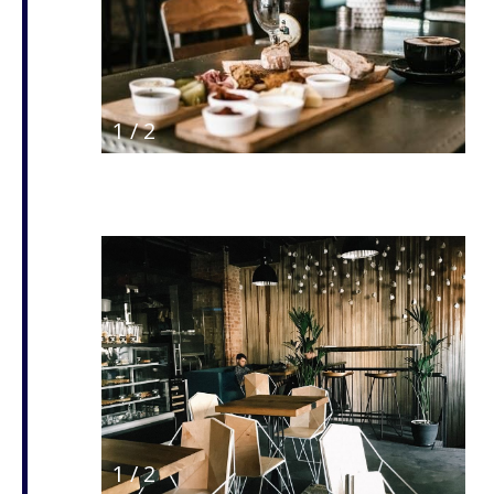
1
/
2
1
/
2