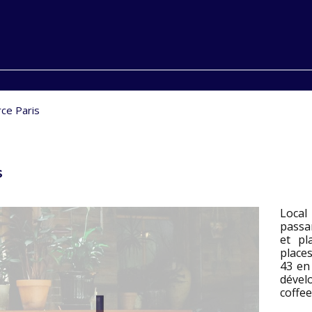
ce Paris
s
Local
passan
et pl
place
43 en
dével
coffee