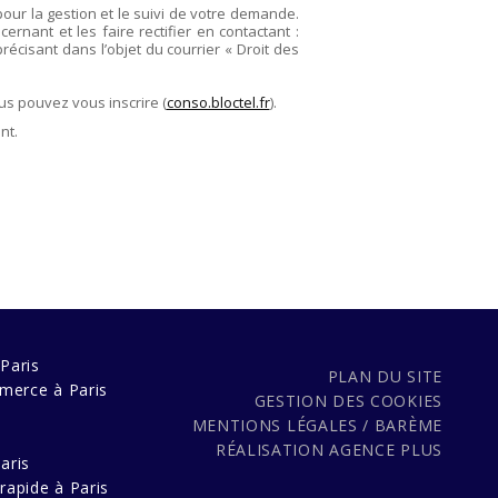
pour la gestion et le suivi de votre demande.
rnant et les faire rectifier en contactant :
précisant dans l’objet du courrier « Droit des
us pouvez vous inscrire (
conso.bloctel.fr
).
nt.
Paris
PLAN DU SITE
merce à Paris
GESTION DES COOKIES
MENTIONS LÉGALES / BARÈME
s
RÉALISATION
AGENCE PLUS
aris
rapide à Paris