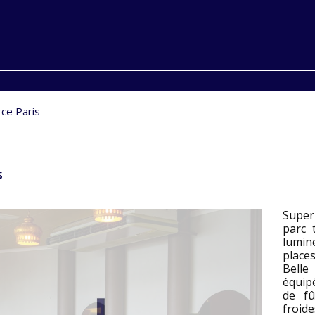
ce Paris
s
Super
parc 
lumin
places
Belle
équip
de fû
froid