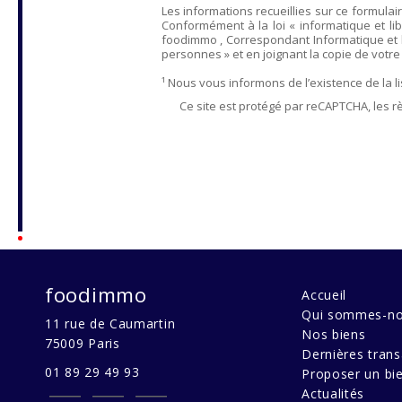
Les informations recueillies sur ce formulai
Conformément à la loi « informatique et lib
foodimmo
, Correspondant Informatique et 
personnes » et en joignant la copie de votre ju
¹ Nous vous informons de l’existence de la 
Ce site est protégé par reCAPTCHA, les r
foodimmo
Accueil
Qui sommes-no
11 rue de Caumartin
Nos biens
75009
Paris
Dernières trans
01 89 29 49 93
Proposer un bi
Actualités