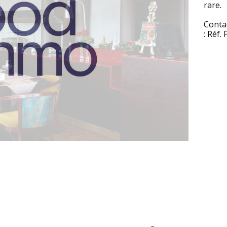
rare.
Conta
: Réf.