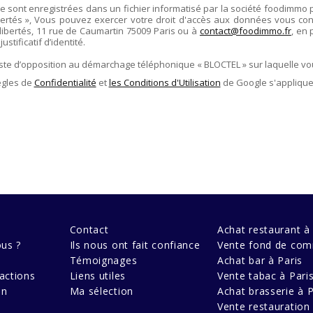
re sont enregistrées dans un fichier informatisé par la société
foodimmo
ertés », Vous pouvez exercer votre droit d'accès aux données vous conce
libertés,
11 rue de Caumartin 75009 Paris
ou à
contact@foodimmo.fr
, en 
stificatif d’identité.
liste d’opposition au démarchage téléphonique « BLOCTEL » sur laquelle vo
ègles de
Confidentialité
et
les Conditions d'Utilisation
de Google s'applique
Contact
Achat restaurant à 
us ?
Ils nous ont fait confiance
Vente fond de com
Témoignages
Achat bar à Paris
actions
Liens utiles
Vente tabac à Pari
en
Ma sélection
Achat brasserie à P
Vente restauration 