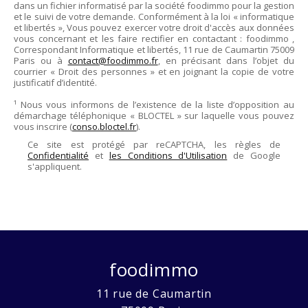
dans un fichier informatisé par la société
foodimmo
pour la gestion
et le suivi de votre demande. Conformément à la loi « informatique
et libertés », Vous pouvez exercer votre droit d'accès aux données
vous concernant et les faire rectifier en contactant :
foodimmo
,
Correspondant Informatique et libertés,
11 rue de Caumartin 75009
Paris
ou à
contact@foodimmo.fr
, en précisant dans l’objet du
courrier « Droit des personnes » et en joignant la copie de votre
justificatif d’identité.
¹ Nous vous informons de l’existence de la liste d’opposition au
démarchage téléphonique « BLOCTEL » sur laquelle vous pouvez
vous inscrire (
conso.bloctel.fr
).
Ce site est protégé par reCAPTCHA, les règles de
Confidentialité
et
les Conditions d'Utilisation
de Google
s'appliquent.
foodimmo
11 rue de Caumartin