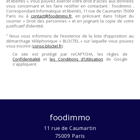
et libertés », Vous pouvez exercer votre droit d'accès aux données
vous concernant et les faire rectifier en contactant :
foodimmo
,
Correspondant Informatique et libertés,
11 rue de Caumartin 75009
Paris
ou à
contact@foodimmo.fr
, en précisant dans l’objet du
courrier « Droit des personnes » et en joignant la copie de votre
justificatif d’identité.
¹ Nous vous informons de l’existence de la liste d’opposition au
démarchage téléphonique « BLOCTEL » sur laquelle vous pouvez
vous inscrire (
conso.bloctel.fr
).
Ce site est protégé par reCAPTCHA, les règles de
Confidentialité
et
les Conditions d'Utilisation
de Google
s'appliquent.
foodimmo
11 rue de Caumartin
75009
Paris