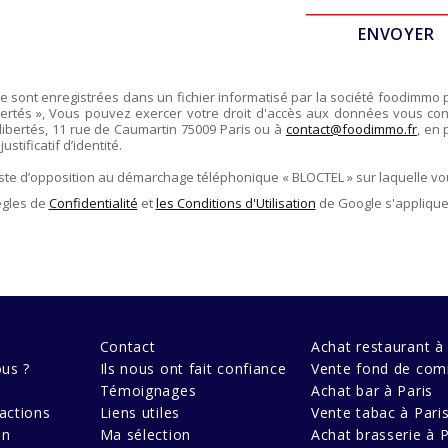
re sont enregistrées dans un fichier informatisé par la société
foodimmo
ertés », Vous pouvez exercer votre droit d'accès aux données vous conce
libertés,
11 rue de Caumartin 75009 Paris
ou à
contact@foodimmo.fr
, en 
stificatif d’identité.
liste d’opposition au démarchage téléphonique « BLOCTEL » sur laquelle vo
ègles de
Confidentialité
et
les Conditions d'Utilisation
de Google s'applique
Contact
Achat restaurant à 
us ?
Ils nous ont fait confiance
Vente fond de com
Témoignages
Achat bar à Paris
actions
Liens utiles
Vente tabac à Pari
en
Ma sélection
Achat brasserie à P