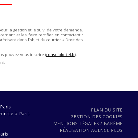
pour la gestion et le suivi de votre demande.
rnant et les faire rectifier en contactant :
précisant dans l’objet du courrier « Droit des
us pouvez vous inscrire (
conso.bloctel.fr
).
nt.
Paris
PLAN DU SITE
merce à Paris
GESTION DES COOKIES
MENTIONS LÉGALES / BARÈME
s
RÉALISATION
AGENCE PLUS
aris