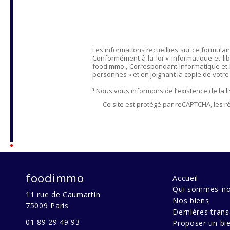
Les informations recueillies sur ce formulai
Conformément à la loi « informatique et lib
foodimmo
, Correspondant Informatique et 
personnes » et en joignant la copie de votre ju
¹ Nous vous informons de l’existence de la 
Ce site est protégé par reCAPTCHA, les r
foodimmo
Accueil
Qui sommes-no
11 rue de Caumartin
Nos biens
75009
Paris
Dernières trans
01 89 29 49 93
Proposer un bi