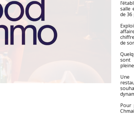
l’éta
salle
de 36 
Explo
affair
chiffr
de son
Quelq
sont
pleine
Une 
resta
souha
dynami
Pour 
Chmait