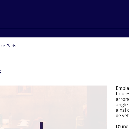
ce Paris
s
Empl
boul
arron
angle 
ainsi 
de véh
D’u