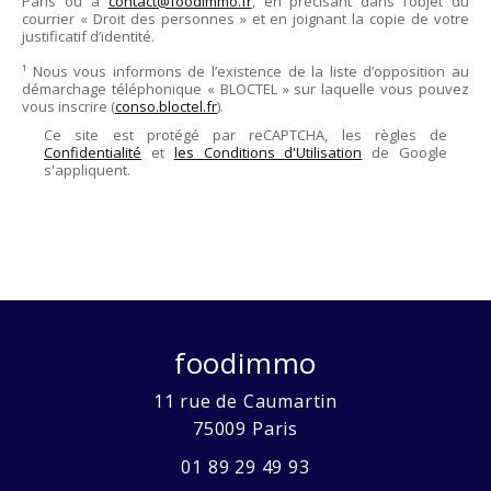
Paris
ou à
contact@foodimmo.fr
, en précisant dans l’objet du
courrier « Droit des personnes » et en joignant la copie de votre
justificatif d’identité.
¹ Nous vous informons de l’existence de la liste d’opposition au
démarchage téléphonique « BLOCTEL » sur laquelle vous pouvez
vous inscrire (
conso.bloctel.fr
).
Ce site est protégé par reCAPTCHA, les règles de
Confidentialité
et
les Conditions d'Utilisation
de Google
s'appliquent.
foodimmo
11 rue de Caumartin
75009
Paris
01 89 29 49 93