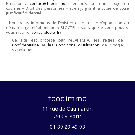
Paris
ou à
contact@foodimmo.fr
, en précisant dans l’objet du
courrier « Droit des personnes » et en joignant la copie de votre
justificatif d’identité.
¹ Nous vous informons de l’existence de la liste d’opposition au
démarchage téléphonique « BLOCTEL » sur laquelle vous pouvez
vous inscrire (
conso.bloctel.fr
).
Ce site est protégé par reCAPTCHA, les règles de
Confidentialité
et
les Conditions d'Utilisation
de Google
s'appliquent.
foodimmo
11 rue de Caumartin
75009
Paris
01 89 29 49 93