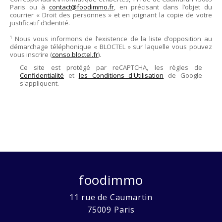
Paris
ou à
contact@foodimmo.fr
, en précisant dans l’objet du
courrier « Droit des personnes » et en joignant la copie de votre
justificatif d’identité.
¹ Nous vous informons de l’existence de la liste d’opposition au
démarchage téléphonique « BLOCTEL » sur laquelle vous pouvez
vous inscrire (
conso.bloctel.fr
).
Ce site est protégé par reCAPTCHA, les règles de
Confidentialité
et
les Conditions d'Utilisation
de Google
s'appliquent.
foodimmo
11 rue de Caumartin
75009
Paris