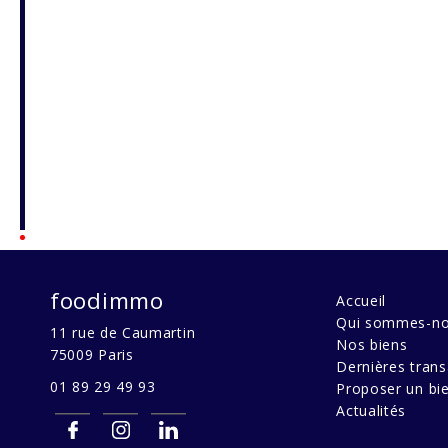
foodimmo
Accueil
Qui sommes-no
11 rue de Caumartin
Nos biens
75009
Paris
Dernières trans
01 89 29 49 93
Proposer un bi
Actualités