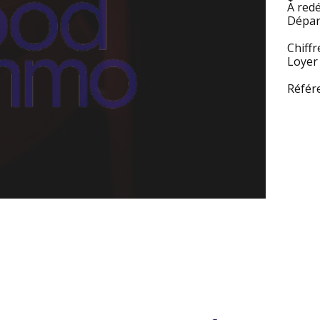
À redé
Départ
Chiffr
Loyer 
Référ