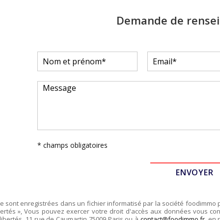
Demande de rense
* champs obligatoires
re sont enregistrées dans un fichier informatisé par la société
foodimmo
ertés », Vous pouvez exercer votre droit d'accès aux données vous conce
libertés,
11 rue de Caumartin 75009 Paris
ou à
contact@foodimmo.fr
, en 