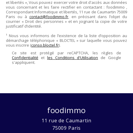
et libertés », Vous pouvez exercer votre droit d'accès aux données
vous concernant et les faire rectifier en contactant :
foodimmo
,
Correspondant Informatique et libertés,
11 rue de Caumartin 75009
Paris
ou à
contact@foodimmo.fr
, en précisant dans l’objet du
courrier « Droit des personnes » et en joignant la copie de votre
justificatif d’identité.
¹ Nous vous informons de l’existence de la liste d’opposition au
démarchage téléphonique « BLOCTEL » sur laquelle vous pouvez
vous inscrire (
conso.bloctel.fr
).
Ce site est protégé par reCAPTCHA, les règles de
Confidentialité
et
les Conditions d'Utilisation
de Google
s'appliquent.
foodimmo
11 rue de Caumartin
75009
Paris