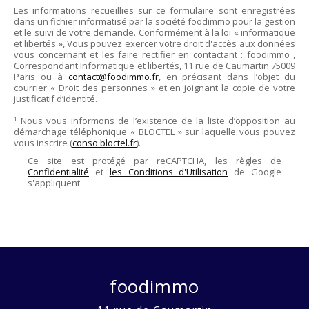
Les informations recueillies sur ce formulaire sont enregistrées
dans un fichier informatisé par la société
foodimmo
pour la gestion
et le suivi de votre demande. Conformément à la loi « informatique
et libertés », Vous pouvez exercer votre droit d'accès aux données
vous concernant et les faire rectifier en contactant :
foodimmo
,
Correspondant Informatique et libertés,
11 rue de Caumartin 75009
Paris
ou à
contact@foodimmo.fr
, en précisant dans l’objet du
courrier « Droit des personnes » et en joignant la copie de votre
justificatif d’identité.
¹ Nous vous informons de l’existence de la liste d’opposition au
démarchage téléphonique « BLOCTEL » sur laquelle vous pouvez
vous inscrire (
conso.bloctel.fr
).
Ce site est protégé par reCAPTCHA, les règles de
Confidentialité
et
les Conditions d'Utilisation
de Google
s'appliquent.
foodimmo