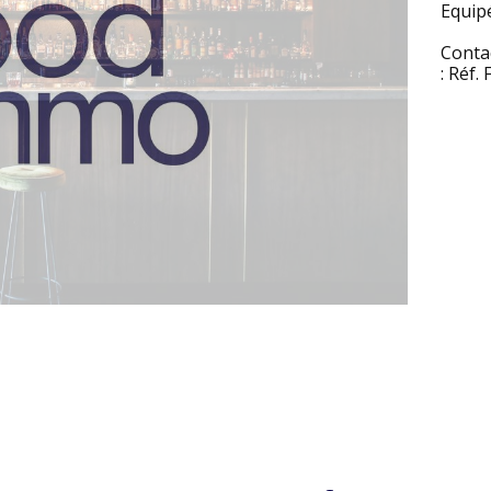
Equipé
Conta
: Réf.