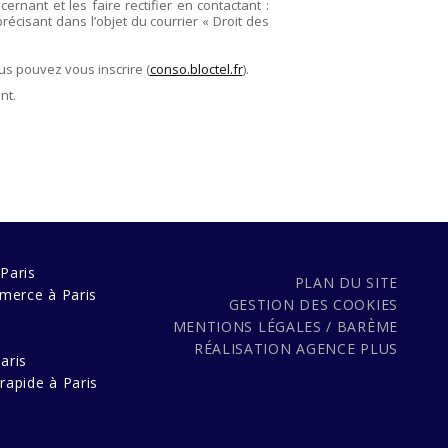
rnant et les faire rectifier en contactant :
précisant dans l’objet du courrier « Droit des
us pouvez vous inscrire (
conso.bloctel.fr
).
nt.
Paris
PLAN DU SITE
merce à Paris
GESTION DES COOKIES
MENTIONS LÉGALES / BARÈME
s
RÉALISATION
AGENCE PLUS
aris
rapide à Paris