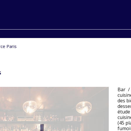
ce Paris
s
Bar /
cuisin
des bi
desse
étude
cuisin
(45 pl
fumoir