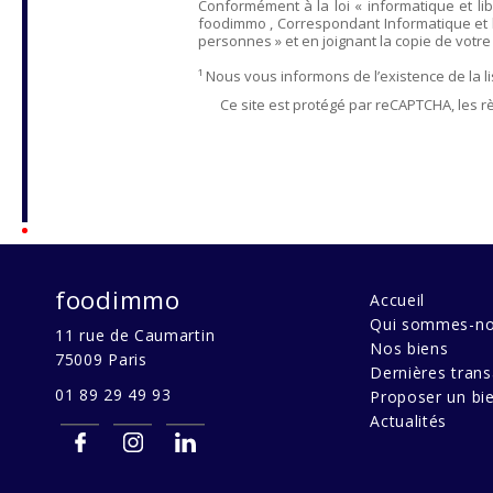
Conformément à la loi « informatique et lib
foodimmo
, Correspondant Informatique et 
personnes » et en joignant la copie de votre ju
¹ Nous vous informons de l’existence de la 
Ce site est protégé par reCAPTCHA, les r
foodimmo
Accueil
Qui sommes-no
11 rue de Caumartin
Nos biens
75009
Paris
Dernières trans
01 89 29 49 93
Proposer un bi
Actualités