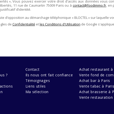
ertés », Vous pouvez exercer votre droit d'accès aux données vous conce
libertés,
11 rue de Caumartin 75009 Paris
ou à
contact@foodimmo.fr
, en 
stificatif d’identité.
liste d’opposition au démarchage téléphonique « BLOCTEL » sur laquelle vo
ègles de
Confidentialité
et
les Conditions d'Utilisation
de Google s'applique
Contact
Achat restaurant à 
us ?
Ils nous ont fait confiance
Vente fond de com
Témoignages
Achat bar à Paris
actions
Liens utiles
Vente tabac à Pari
en
Ma sélection
Achat brasserie à P
Vente restauration 