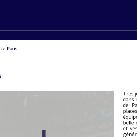
ce Paris
s
Très j
dans 
de Pa
place
équip
belle
et ve
génér