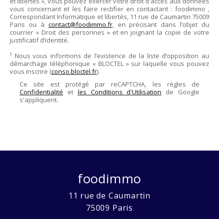
et libertés », Vous pouvez exercer votre droit d'accès aux données
vous concernant et les faire rectifier en contactant :
foodimmo
,
Correspondant Informatique et libertés,
11 rue de Caumartin 75009
Paris
ou à
contact@foodimmo.fr
, en précisant dans l’objet du
courrier « Droit des personnes » et en joignant la copie de votre
justificatif d’identité.
¹ Nous vous informons de l’existence de la liste d’opposition au
démarchage téléphonique « BLOCTEL » sur laquelle vous pouvez
vous inscrire (
conso.bloctel.fr
).
Ce site est protégé par reCAPTCHA, les règles de
Confidentialité
et
les Conditions d'Utilisation
de Google
s'appliquent.
foodimmo
11 rue de Caumartin
75009
Paris