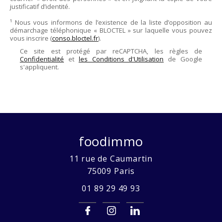
justificatif d’identité.
¹ Nous vous informons de l’existence de la liste d’opposition au
démarchage téléphonique « BLOCTEL » sur laquelle vous pouvez
vous inscrire (
conso.bloctel.fr
).
Ce site est protégé par reCAPTCHA, les règles de
Confidentialité
et
les Conditions d'Utilisation
de Google
s'appliquent.
foodimmo
11 rue de Caumartin
75009
Paris
01 89 29 49 93