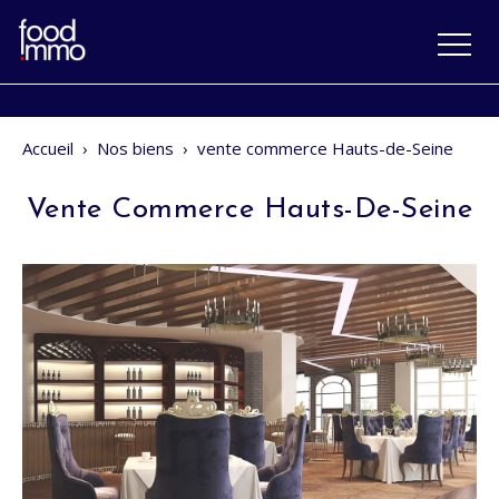
Accueil
›
Nos biens
›
vente commerce Hauts-de-Seine
Vente Commerce Hauts-De-Seine