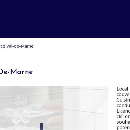
ce Val-de-Marne
-De-Marne
Local
couver
Cuisi
condui
Licen
clé e
souh
potent