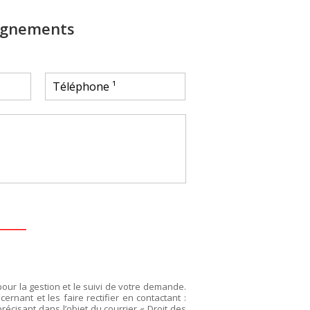
ignements
pour la gestion et le suivi de votre demande.
rnant et les faire rectifier en contactant :
précisant dans l’objet du courrier « Droit des