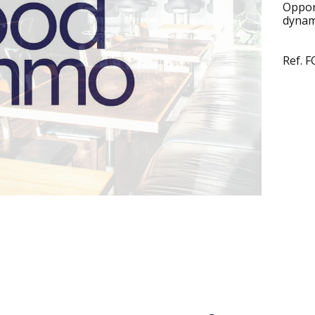
Oppo
dynam
Ref. 