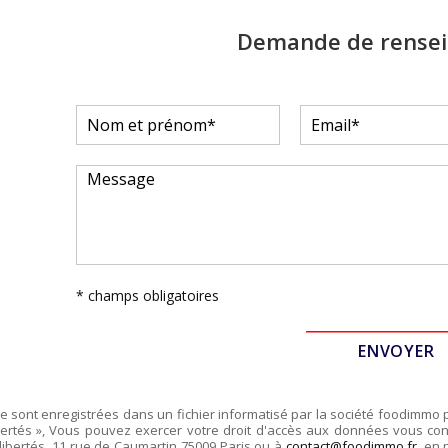
Demande de rense
* champs obligatoires
re sont enregistrées dans un fichier informatisé par la société
foodimmo
ertés », Vous pouvez exercer votre droit d'accès aux données vous conce
libertés,
11 rue de Caumartin 75009 Paris
ou à
contact@foodimmo.fr
, en 