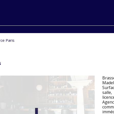
ce Paris
s
Brass
Madele
Surfa
salle
licence
Agenc
comme
imméd