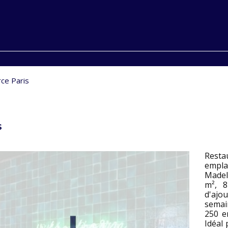
ce Paris
s
Rest
em
Madel
m², 8
d'ajo
semai
250 e
Idéal