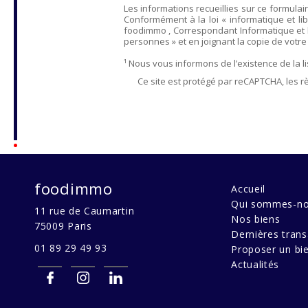
Les informations recueillies sur ce formulai
Conformément à la loi « informatique et lib
foodimmo
, Correspondant Informatique et 
personnes » et en joignant la copie de votre ju
¹ Nous vous informons de l’existence de la 
Ce site est protégé par reCAPTCHA, les r
foodimmo
Accueil
Qui sommes-no
11 rue de Caumartin
Nos biens
75009
Paris
Dernières trans
01 89 29 49 93
Proposer un bi
Actualités