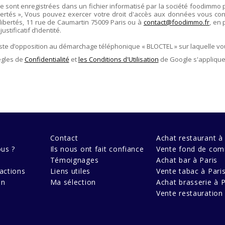
re sont enregistrées dans un fichier informatisé par la société
foodimmo
ertés », Vous pouvez exercer votre droit d'accès aux données vous conce
libertés,
11 rue de Caumartin 75009 Paris
ou à
contact@foodimmo.fr
, en 
stificatif d’identité.
liste d’opposition au démarchage téléphonique « BLOCTEL » sur laquelle vo
ègles de
Confidentialité
et
les Conditions d'Utilisation
de Google s'applique
Contact
Achat restaurant à 
us ?
Ils nous ont fait confiance
Vente fond de com
Témoignages
Achat bar à Paris
actions
Liens utiles
Vente tabac à Pari
en
Ma sélection
Achat brasserie à P
Vente restauration 