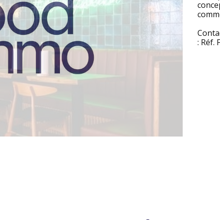
concep
comme
Conta
: Réf.