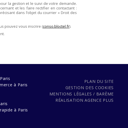
pour la gestion et le suivi de votre demande.
rnant et les faire rectifier en contactant :
précisant dans l’objet du courrier « Droit des
us pouvez vous inscrire (
conso.bloctel.fr
).
nt.
Paris
PLAN DU SITE
merce à Paris
GESTION DES COOKIES
MENTIONS LÉGALES / BARÈME
s
RÉALISATION
AGENCE PLUS
aris
rapide à Paris