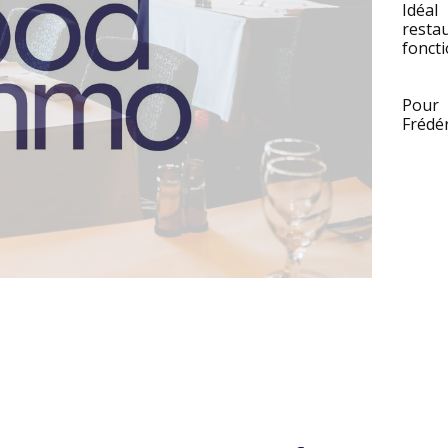
Idéal
resta
foncti
Pour 
Frédér