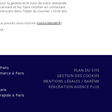
pour la gestion et le suivi de votre demande.
rnant et les faire rectifier en contactant :
précisant dans l’objet du courrier « Droit des
us pouvez vous inscrire (
conso.bloctel.fr
).
nt.
Paris
PLAN DU SITE
merce à Paris
GESTION DES COOKIES
MENTIONS LÉGALES / BARÈME
s
RÉALISATION
AGENCE PLUS
aris
rapide à Paris