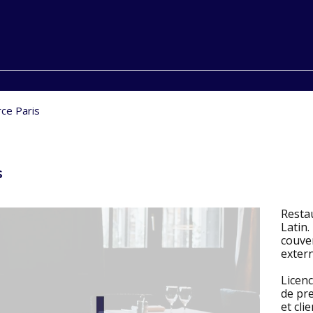
ce Paris
s
Resta
Latin
couver
extern
Licen
de pre
et cli