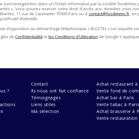
re sont enregistrées dans un fichier informatisé par la société
foodimmo
ertés », Vous pouvez exercer votre droit d'accès aux données vous conce
libertés,
11 rue de Caumartin 75009 Paris
ou à
contact@foodimmo.fr
, en 
stificatif d’identité.
liste d’opposition au démarchage téléphonique « BLOCTEL » sur laquelle vo
ègles de
Confidentialité
et
les Conditions d'Utilisation
de Google s'applique
Contact
Achat restaurant à 
us ?
Ils nous ont fait confiance
Vente fond de com
Témoignages
Achat bar à Paris
actions
Liens utiles
Vente tabac à Pari
en
Ma sélection
Achat brasserie à P
Vente restauration 