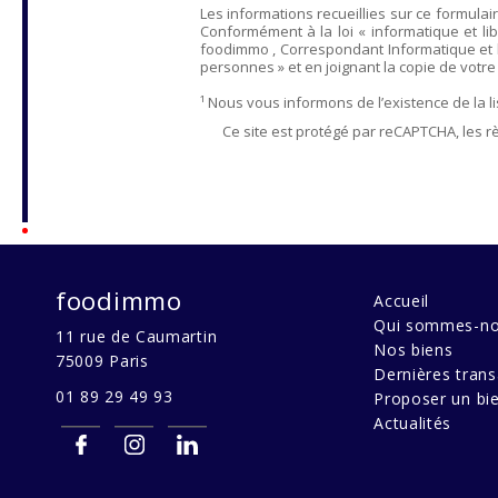
Les informations recueillies sur ce formulai
Conformément à la loi « informatique et lib
foodimmo
, Correspondant Informatique et 
personnes » et en joignant la copie de votre ju
¹ Nous vous informons de l’existence de la 
Ce site est protégé par reCAPTCHA, les r
foodimmo
Accueil
Qui sommes-no
11 rue de Caumartin
Nos biens
75009
Paris
Dernières trans
01 89 29 49 93
Proposer un bi
Actualités