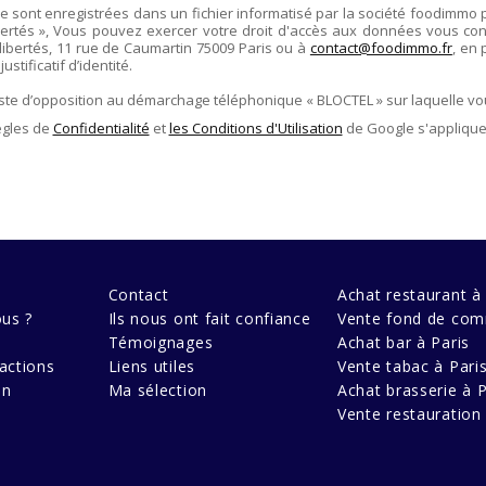
re sont enregistrées dans un fichier informatisé par la société
foodimmo
ertés », Vous pouvez exercer votre droit d'accès aux données vous conce
libertés,
11 rue de Caumartin 75009 Paris
ou à
contact@foodimmo.fr
, en 
stificatif d’identité.
liste d’opposition au démarchage téléphonique « BLOCTEL » sur laquelle vo
ègles de
Confidentialité
et
les Conditions d'Utilisation
de Google s'applique
Contact
Achat restaurant à 
us ?
Ils nous ont fait confiance
Vente fond de com
Témoignages
Achat bar à Paris
actions
Liens utiles
Vente tabac à Pari
en
Ma sélection
Achat brasserie à P
Vente restauration 