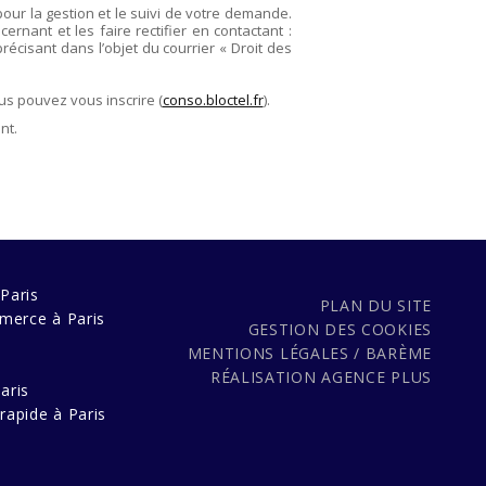
pour la gestion et le suivi de votre demande.
rnant et les faire rectifier en contactant :
précisant dans l’objet du courrier « Droit des
us pouvez vous inscrire (
conso.bloctel.fr
).
nt.
Paris
PLAN DU SITE
merce à Paris
GESTION DES COOKIES
MENTIONS LÉGALES / BARÈME
s
RÉALISATION
AGENCE PLUS
aris
rapide à Paris