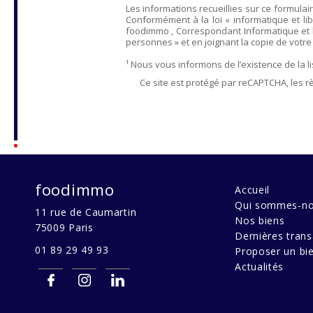
Les informations recueillies sur ce formulai
Conformément à la loi « informatique et lib
foodimmo
, Correspondant Informatique et 
personnes » et en joignant la copie de votre ju
¹ Nous vous informons de l’existence de la 
Ce site est protégé par reCAPTCHA, les r
foodimmo
Accueil
Qui sommes-no
11 rue de Caumartin
Nos biens
75009
Paris
Dernières trans
01 89 29 49 93
Proposer un bi
Actualités