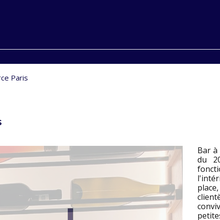
ce Paris
s
Bar à 
du 2
fonct
l'inté
place,
client
convi
petite