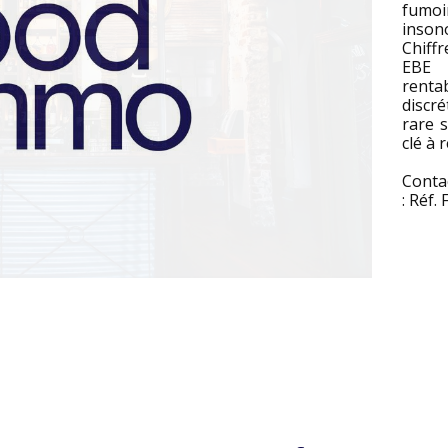
fumo
inson
Chiff
EBE 
renta
discré
rare 
clé à 
Conta
: Réf.