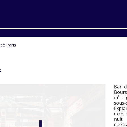
ce Paris
s
Bar d
Bours
m² : 
sous-s
Explo
excel
nuit
d'ext