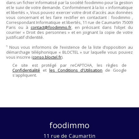
dans un fichier informatisé par la société
foodimmo
pour la gestion
et le suivi de votre demande. Conformément à la loi « informatique
et libertés », Vous pouvez exercer votre droit d'accès aux données
vous concernant et les faire rectifier en contactant :
foodimmo
,
Correspondant Informatique et libertés,
11 rue de Caumartin 75009
Paris
ou à
contact@foodimmo.fr
, en précisant dans l’objet du
courrier « Droit des personnes » et en joignant la copie de votre
justificatif d’identité.
¹ Nous vous informons de l’existence de la liste d’opposition au
démarchage téléphonique « BLOCTEL » sur laquelle vous pouvez
vous inscrire (
conso.bloctel.fr
).
Ce site est protégé par reCAPTCHA, les règles de
Confidentialité
et
les Conditions d'Utilisation
de Google
s'appliquent.
foodimmo
11 rue de Caumartin