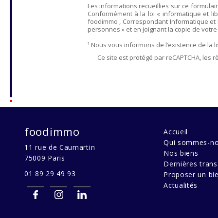
Les informations recueillies sur ce formulai
Conformément à la loi « informatique et lib
foodimmo
, Correspondant Informatique et 
personnes » et en joignant la copie de votre ju
¹ Nous vous informons de l’existence de la 
Ce site est protégé par reCAPTCHA, les r
foodimmo
Accueil
Qui sommes-no
11 rue de Caumartin
Nos biens
75009
Paris
Dernières trans
01 89 29 49 93
Proposer un bi
Actualités