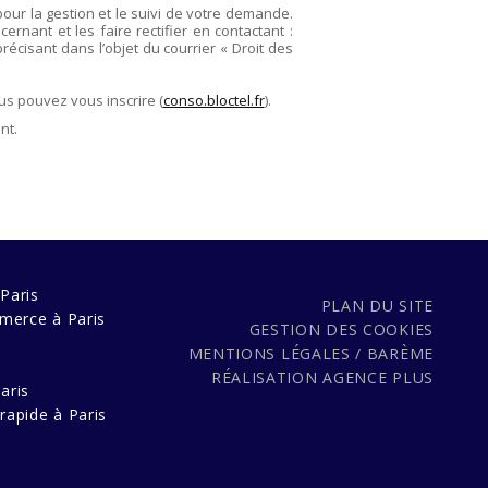
pour la gestion et le suivi de votre demande.
rnant et les faire rectifier en contactant :
précisant dans l’objet du courrier « Droit des
us pouvez vous inscrire (
conso.bloctel.fr
).
nt.
Paris
PLAN DU SITE
merce à Paris
GESTION DES COOKIES
MENTIONS LÉGALES / BARÈME
s
RÉALISATION
AGENCE PLUS
aris
rapide à Paris