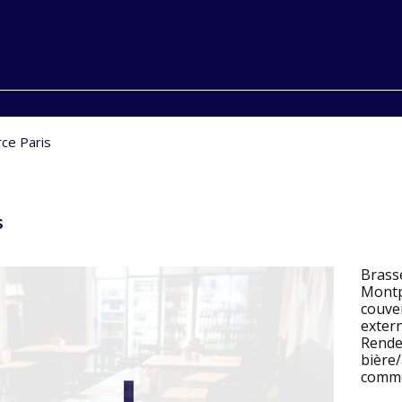
ce Paris
s
Brass
Mont
couver
exte
Rende
bière/
commer