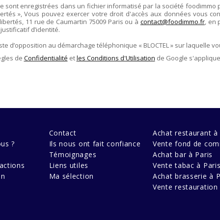
re sont enregistrées dans un fichier informatisé par la société
foodimmo
ertés », Vous pouvez exercer votre droit d'accès aux données vous conce
libertés,
11 rue de Caumartin 75009 Paris
ou à
contact@foodimmo.fr
, en 
stificatif d’identité.
liste d’opposition au démarchage téléphonique « BLOCTEL » sur laquelle vo
ègles de
Confidentialité
et
les Conditions d'Utilisation
de Google s'applique
Contact
Achat restaurant à 
us ?
Ils nous ont fait confiance
Vente fond de com
Témoignages
Achat bar à Paris
actions
Liens utiles
Vente tabac à Pari
en
Ma sélection
Achat brasserie à P
Vente restauration 