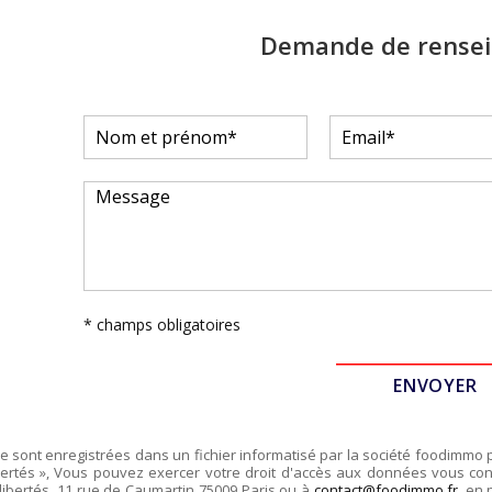
Demande de rense
* champs obligatoires
re sont enregistrées dans un fichier informatisé par la société
foodimmo
ertés », Vous pouvez exercer votre droit d'accès aux données vous conce
libertés,
11 rue de Caumartin 75009 Paris
ou à
contact@foodimmo.fr
, en 