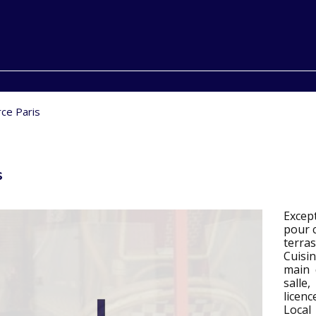
ce Paris
s
Exce
pour c
terras
Cuisi
main 
salle
licenc
Local