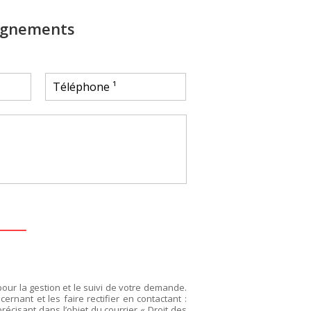
ignements
pour la gestion et le suivi de votre demande.
rnant et les faire rectifier en contactant :
précisant dans l’objet du courrier « Droit des