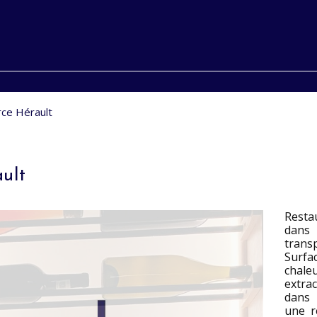
ce Hérault
ult
Resta
dans 
trans
Surfa
chal
extra
dans 
une r