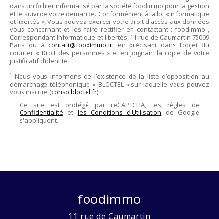
dans un fichier informatisé par la société
foodimmo
pour la gestion
et le suivi de votre demande. Conformément à la loi « informatique
et libertés », Vous pouvez exercer votre droit d'accès aux données
vous concernant et les faire rectifier en contactant :
foodimmo
,
Correspondant Informatique et libertés,
11 rue de Caumartin 75009
Paris
ou à
contact@foodimmo.fr
, en précisant dans l’objet du
courrier « Droit des personnes » et en joignant la copie de votre
justificatif d’identité.
¹ Nous vous informons de l’existence de la liste d’opposition au
démarchage téléphonique « BLOCTEL » sur laquelle vous pouvez
vous inscrire (
conso.bloctel.fr
).
Ce site est protégé par reCAPTCHA, les règles de
Confidentialité
et
les Conditions d'Utilisation
de Google
s'appliquent.
foodimmo
11 rue de Caumartin