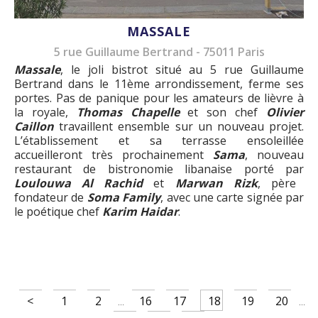
MASSALE
5 rue Guillaume Bertrand - 75011 Paris
Massale
, le joli bistrot situé au 5 rue Guillaume
Bertrand dans le 11ème arrondissement, ferme ses
portes. Pas de panique pour les amateurs de lièvre à
la royale,
Thomas Chapelle
et son chef
Olivier
Caillon
travaillent ensemble sur un nouveau projet.
L’établissement et sa terrasse ensoleillée
accueilleront très prochainement
Sama
, nouveau
restaurant de bistronomie libanaise porté par
Loulouwa Al Rachid
et
Marwan Rizk
, père
fondateur de
Soma Family
, avec une carte signée par
le poétique chef
Karim Haidar
.
<
1
2
16
17
18
19
20
...
...