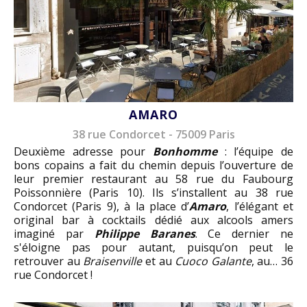
AMARO
38 rue Condorcet - 75009 Paris
Deuxième adresse pour
Bonhomme
: l’équipe de
bons copains a fait du chemin depuis l’ouverture de
leur premier restaurant au 58 rue du Faubourg
Poissonnière (Paris 10). Ils s’installent au 38 rue
Condorcet (Paris 9), à la place d’
Amaro
, l’élégant et
original bar à cocktails dédié aux alcools amers
imaginé par
Philippe Baranes
. Ce dernier ne
s'éloigne pas pour autant, puisqu’on peut le
retrouver au
Braisenville
et au
Cuoco Galante
, au… 36
rue Condorcet !