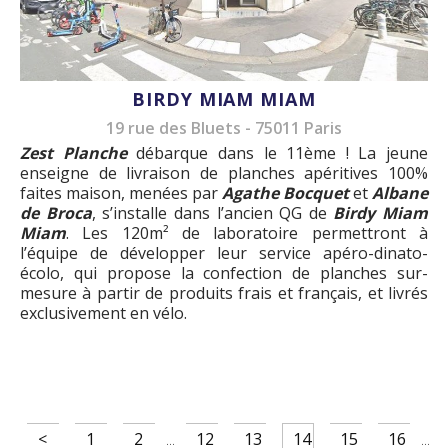
BIRDY MIAM MIAM
19 rue des Bluets - 75011 Paris
Zest Planche
débarque dans le 11ème ! La jeune
enseigne de livraison de planches apéritives 100%
faites maison, menées par
Agathe Bocquet
et
Albane
de Broca
, s’installe dans l’ancien QG de
Birdy Miam
Miam
. Les 120m² de laboratoire permettront à
l’équipe de développer leur service apéro-dinato-
écolo, qui propose la confection de planches sur-
mesure à partir de produits frais et français, et livrés
exclusivement en vélo.
<
1
2
12
13
14
15
16
...
...