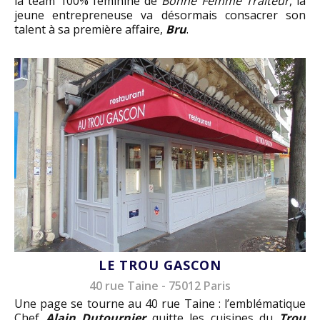
la team 100% féminine de
Bonne Femme Traiteur
, la
jeune entrepreneuse va désormais consacrer son
talent à sa première affaire,
Bru
.
LE TROU GASCON
40 rue Taine - 75012 Paris
Une page se tourne au 40 rue Taine : l’emblématique
Chef
Alain Dutournier
quitte les cuisines du
Trou